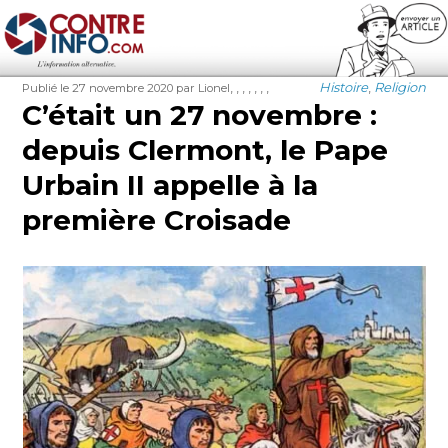
Contre-Info
Publié
Auteur
Étiquettes
Catégories
,
,
,
,
,
,
,
Histoire
,
Religion
Publié le 27 novembre 2020
par Lionel
le
C’était un 27 novembre :
depuis Clermont, le Pape
Urbain II appelle à la
première Croisade