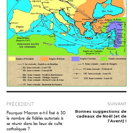
Navigation
SUIVANT
PRÉCÉDENT
de
Publication
Bonnes suggestions de
Publication
Pourquoi Macron a-t-il fixé à 30
suivante :
précédente :
cadeaux de Noël (et de
le nombre de fidèles autorisés à
l’article
l’Avent) !
se réunir dans les lieux de culte
catholiques ?