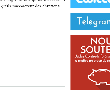
pas
malgré
le fait qu’ils massacrent
 qu
‘ils massacrent des chrétiens.