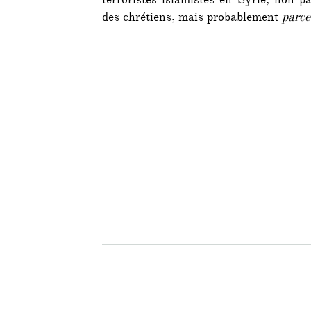
terroristes islamistes en Syrie, non 
des chrétiens, mais probablement
parce