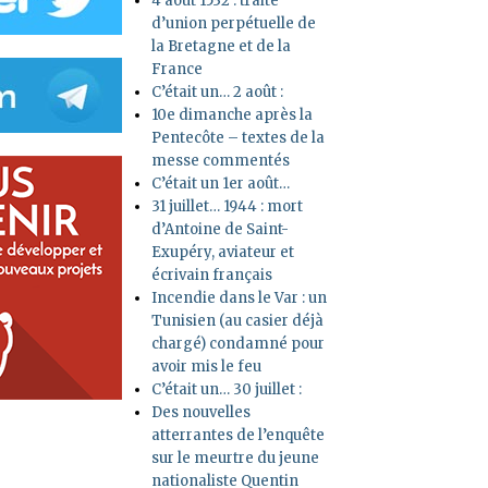
4 août 1532 : traité
d’union perpétuelle de
la Bretagne et de la
France
C’était un… 2 août :
10e dimanche après la
Pentecôte – textes de la
messe commentés
C’était un 1er août…
31 juillet… 1944 : mort
d’Antoine de Saint-
Exupéry, aviateur et
écrivain français
Incendie dans le Var : un
Tunisien (au casier déjà
chargé) condamné pour
avoir mis le feu
C’était un… 30 juillet :
Des nouvelles
atterrantes de l’enquête
sur le meurtre du jeune
nationaliste Quentin