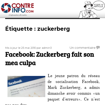
Contre-Info
Étiquette :
zuckerberg
Publié
Auteur
sur
Un commentaire
Mis à jour le 25 mai 2010
par admin3
le
Facebook: Zuckerberg fait son
Faceb
Zucke
mea culpa
fait
son
mea
Le jeune patron du réseau
culpa
de socialisation Facebook,
Mark Zuckerberg, a admis
dimanche avoir commis «un
paquet d’erreurs». Ce n’est