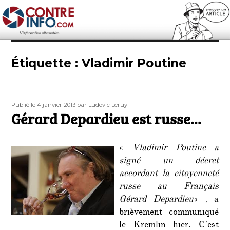
Contre-Info
Étiquette :
Vladimir Poutine
Publié
Auteur
Publié le 4 janvier 2013
par Ludovic Leruy
le
Gérard Depardieu est russe…
«
Vladimir Poutine a
signé un décret
accordant la citoyenneté
russe au Français
Gérard Depardieu
« , a
brièvement communiqué
le Kremlin hier. C’est