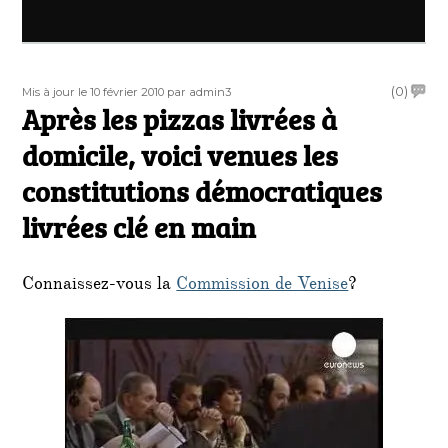
Publié
Auteur
on
(0)
Mis à jour le 10 février 2010
par admin3
le
Après les pizzas livrées à
Après
les
domicile, voici venues les
pizzas
livrée
constitutions démocratiques
à
livrées clé en main
domici
voici
venue
les
Connaissez-vous la
Commission de Venise
?
consti
démoc
livrée
clé
en
main