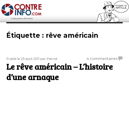
Contre-Info
Étiquette :
rêve américain
Publié
Auteur
sur
4 commentaires
Publié le 29 août 2011
par Pierrot
le
Le rêve américain – L’histoire
Le
rêve
d’une arnaque
améri
–
L’histo
d’une
arnaq