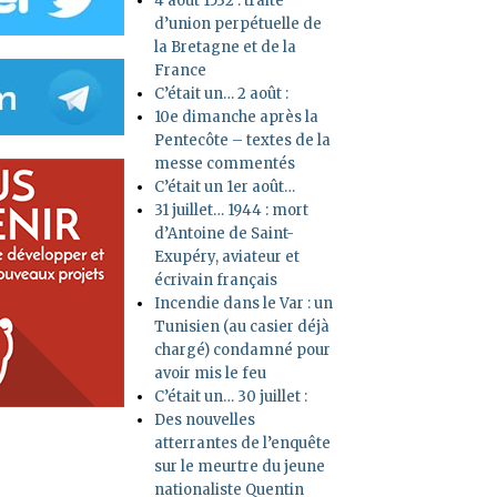
4 août 1532 : traité
d’union perpétuelle de
la Bretagne et de la
France
C’était un… 2 août :
10e dimanche après la
Pentecôte – textes de la
messe commentés
C’était un 1er août…
31 juillet… 1944 : mort
d’Antoine de Saint-
Exupéry, aviateur et
écrivain français
Incendie dans le Var : un
Tunisien (au casier déjà
chargé) condamné pour
avoir mis le feu
C’était un… 30 juillet :
Des nouvelles
atterrantes de l’enquête
sur le meurtre du jeune
nationaliste Quentin