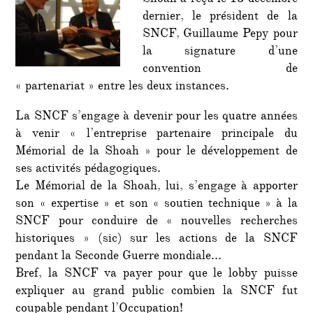
Shoah a reçu le 13 décembre
les
dernier, le président de la
activi
SNCF, Guillaume Pepy pour
du
la signature d’une
Musé
de
convention de
la
« partenariat » entre les deux instances.
Shoa
La SNCF s’engage à devenir pour les quatre années
à venir « l’entreprise partenaire principale du
Mémorial de la Shoah » pour le développement de
ses activités pédagogiques.
Le Mémorial de la Shoah, lui, s’engage à apporter
son « expertise » et son « soutien technique » à la
SNCF pour conduire de « nouvelles recherches
historiques » (sic) sur les actions de la SNCF
pendant la Seconde Guerre mondiale…
Bref, la SNCF va payer pour que le lobby puisse
expliquer au grand public combien la SNCF fut
coupable pendant l’Occupation!