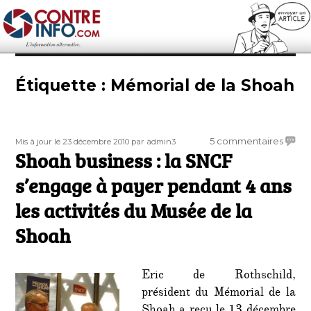
Contre-Info
Étiquette :
Mémorial de la Shoah
Publié
Auteur
sur
5 commentaires
Mis à jour le 23 décembre 2010
par admin3
le
Shoah business : la SNCF
Shoa
busine
s’engage à payer pendant 4 ans
:
la
les activités du Musée de la
SNCF
Shoah
s’eng
à
payer
penda
Eric de Rothschild,
4
président du Mémorial de la
ans