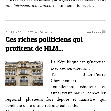
ils chérissent les causes
» s’amusait Bossuet…
Publié
Auteur
sur
3 commentaires
Publié le 23 juin 2011
par Rédaction
le
Ces riches politiciens qui
Ces
riches
profitent de HLM…
politi
qui
profit
La République est généreuse
de
avec ses serviteurs…
HLM…
Tel Jean-Pierre
Chevènement,
actuellement sénateur et
auparavant maire, conseiller
régional, plusieurs fois député et ministre, qui
bénéficie donc d’une retraite colossale.