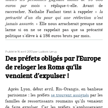
toutes les personnes gagnant moins de 10 000
euros par mois
» réplique-t-elle. Avant de
raccrocher, Nathalie Fanfant tient à rappeler «
la
précarité d’un élu pour qui une réélection n’est
jamais assurée
. » Elle nous arracherait presque une
larme si on ne se rappelait pas que sa précarité
politique s’élève à 4 186 euros bruts par mois.
Publié
Auteur
Publié le 16 avril 2013
par Ludovic Leruy
le
Des préfets obligés par l’Europe
de reloger les Roms qu’ils
venaient d’expulser !
Après Lyon, début avril, Ris-Orangis, en banlieue
parisienne : les préfets
se trouvent assignés
par les
familles de ressortissants roumains qu’ils venaient
de faire expulser. Car les préfets n’appliqueraient