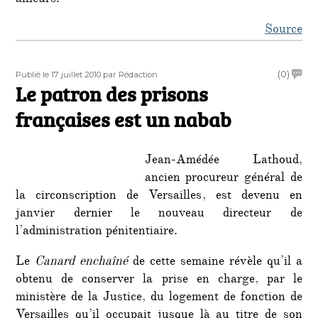
Source
Publié
Auteur
on
(0)
Publié le 17 juillet 2010
par Rédaction
le
Le patron des prisons
Le
patro
françaises est un nabab
des
prison
frança
Jean-Amédée Lathoud,
est
ancien procureur général de
un
la circonscription de Versailles, est devenu en
naba
janvier dernier le nouveau directeur de
l’administration pénitentiaire.
Le
Canard enchaîné
de cette semaine révèle qu’il a
obtenu de conserver la prise en charge, par le
ministère de la Justice, du logement de fonction de
Versailles qu’il occupait jusque là au titre de son