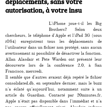
déplacements, sans votre
tous
vos
autorisation, à votre insu
dépla
sans
votre
L’iPhone joue-t-il les Big
autori
Brothers? Selon deux
à
chercheurs, le téléphone d’Apple et l’iPad 3G (sous
votre
iOS4) enregistrent tous les déplacements de
insu
l’utilisateur dans un fichier non protégé, sans aucun
avertissement ni possibilité de désactiver la fonction.
Allan Alasdair et Pete Warden ont présenté leur
découverte lors de la conférence 2.0, à San
Francisco, mercredi.
Il semble que d’autres avaient déjà repéré le fichier
consolidated.db, en septembre dernier, mais le buzz
n’a éclaté qu’aujourd’hui, notamment suite à un
article du Guardian. Contacté par 20minutes.fr,
Apple n’était pas disponible dans l’immédiat et n’a