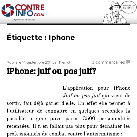
Contre-Info
Étiquette :
Iphone
Publié
Auteur
sur
3 commentaires
Publié le 14 septembre 2011
par Pierrot
le
iPhone: juif ou pas juif?
iPhon
juif
ou
L’application pour iPhone
pas
juif?
Juif ou pas juif
qui vient de
sortir, fait déjà parler d’elle. En effet elle permet à
l’utilisateur de connaitre en quelques secondes la
possible origine juive parmi 3500 personnalités
recensées. Il n’en fallait pas plus pour déchainer les
professionnels du combat contre l’antisémitisme :