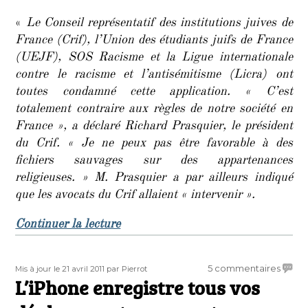
«
Le Conseil représentatif des institutions juives de
France (Crif), l’Union des étudiants juifs de France
(UEJF), SOS Racisme et la Ligue internationale
contre le racisme et l’antisémitisme (Licra) ont
toutes condamné cette application. « C’est
totalement contraire aux règles de notre société en
France », a déclaré Richard Prasquier, le président
du Crif. « Je ne peux pas être favorable à des
fichiers sauvages sur des appartenances
religieuses. » M. Prasquier a par ailleurs indiqué
que les avocats du Crif allaient « intervenir ».
de « iPhone: juif ou pas juif? »
Continuer la lecture
Publié
Auteur
sur
5 commentaires
Mis à jour le 21 avril 2011
par Pierrot
le
L’iPhone enregistre tous vos
L’iPho
enregi