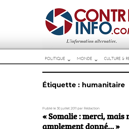
POLITIQUE
MONDE
CULTURE & RE
Étiquette :
humanitaire
Publié
Auteur
Publié le 30 juillet 2011
par Rédaction
le
« Somalie : merci, mais
amplement donné… »