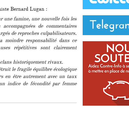
merci,
aniste Bernard Lugan :
mais
nous
r une famine, une nouvelle fois les
avons
es accompagnées de commentaires
déjà
rgés de reproches culpabilisateurs.
amplement
donné…
 moindre responsabilité dans ce
»
ses répétitives sont clairement
 clans historiquement rivaux.
ruit le fragile équilibre écologique
urs en être autrement avec un taux
un indice de fécondité par femme
erci, mais nous avons déjà amplement donné… » »