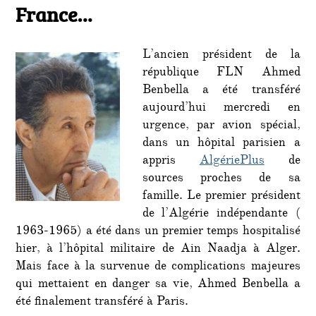
France…
Ahme
Ben
Bella
L’ancien président de la
est
république FLN Ahmed
en
Benbella a été transféré
Franc
aujourd’hui mercredi en
urgence, par avion spécial,
dans un hôpital parisien a
appris
AlgériePlus
de
sources proches de sa
famille. Le premier président
de l’Algérie indépendante (
1963-1965) a été dans un premier temps hospitalisé
hier, à l’hôpital militaire de Ain Naadja à Alger.
Mais face à la survenue de complications majeures
qui mettaient en danger sa vie, Ahmed Benbella a
été finalement transféré à Paris.