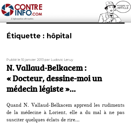
Contre-Info
Étiquette :
hôpital
Publié
Auteur
Publié le 10 janvier 2013
par Ludovic Leruy
le
N. Vallaud-Belkacem :
« Docteur, dessine-moi un
médecin légiste »…
Quand N. Vallaud-Belkacem apprend les rudiments
de la médecine à Lorient, elle a du mal à ne pas
susciter quelques éclats de rire…