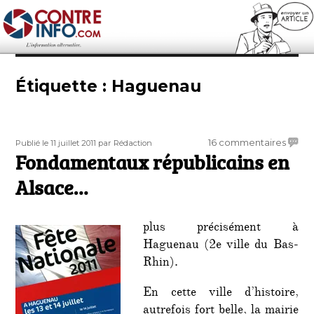
Contre-Info
Étiquette :
Haguenau
Publié
Auteur
sur
16 commentaires
Publié le 11 juillet 2011
par Rédaction
le
Fondamentaux républicains en
Fond
républ
Alsace…
en
Alsac
plus précisément à
Haguenau (2e ville du Bas-
Rhin).
En cette ville d’histoire,
autrefois fort belle, la mairie