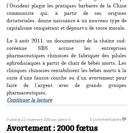
l’Occident plagie les pratiques barbares de la Chine
communiste qui, à partir de ses origines
dictatoriales, donne naissance à un nouveau type de
capitalisme conquérant et dépourvu de toute morale.
Le 5 août 2011, un documentaire de la chaîne sud-
coréenne SBS accuse les entreprises
pharmaceutiques chinoises de fabriquer des pilules
aphrodisiaques à partir de chair de bébés morts. Les
cliniques chinoises rentabilisent les bébés morts à la
suite d’une fausse couche ou d’un avortement pour
faire de l’argent avec de grands groupes
pharmaceutiques.
de « Pepsi et le cannibalisme »
Continuer la lecture
Publié
Auteur
sur
3 commentaires
Publié le 22 novembre 2010
par admin3
le
Avortement : 2000 fœtus
Avort
: