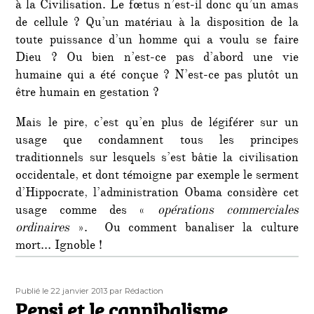
à la Civilisation. Le fœtus n’est-il donc qu’un amas
de cellule ? Qu’un matériau à la disposition de la
toute puissance d’un homme qui a voulu se faire
Dieu ? Ou bien n’est-ce pas d’abord une vie
humaine qui a été conçue ? N’est-ce pas plutôt un
être humain en gestation ?
Mais le pire, c’est qu’en plus de légiférer sur un
usage que condamnent tous les principes
traditionnels sur lesquels s’est bâtie la civilisation
occidentale, et dont témoigne par exemple le serment
d’Hippocrate, l’administration Obama considère cet
usage comme des «
opérations commerciales
ordinaires
». Ou comment banaliser la culture
mort… Ignoble !
Publié
Auteur
Publié le 22 janvier 2013
par Rédaction
le
Pepsi et le cannibalisme