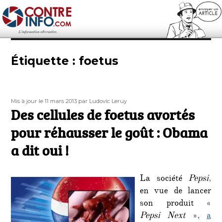
Contre-Info
Étiquette :
foetus
Publié
Auteur
Mis à jour le 11 mars 2013
par Ludovic Leruy
le
Des cellules de foetus avortés
pour réhausser le goût : Obama
a dit oui !
La société
Pepsi
,
en vue de lancer
son produit «
Pepsi Next
»,
a