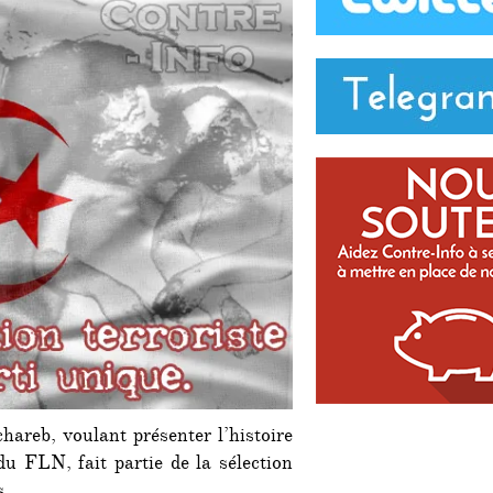
nouveau
scandale
hareb, voulant présenter l’histoire
u FLN, fait partie de la sélection
s.