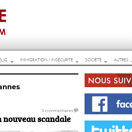
LIG.
IMMIGRATION / INSÉCURITÉ
SOCIÉTÉ
AUTRES
Cannes
sur
3 commentaires
n nouveau scandale
Manifestation
contre
un