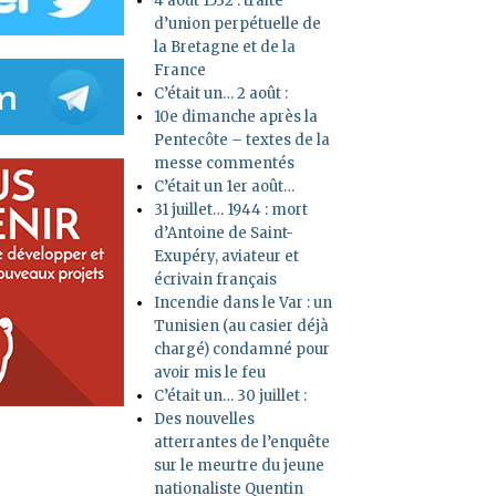
4 août 1532 : traité
d’union perpétuelle de
la Bretagne et de la
France
C’était un… 2 août :
10e dimanche après la
Pentecôte – textes de la
messe commentés
C’était un 1er août…
31 juillet… 1944 : mort
d’Antoine de Saint-
Exupéry, aviateur et
écrivain français
Incendie dans le Var : un
Tunisien (au casier déjà
chargé) condamné pour
avoir mis le feu
C’était un… 30 juillet :
Des nouvelles
atterrantes de l’enquête
sur le meurtre du jeune
nationaliste Quentin