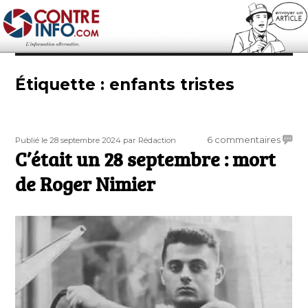
Contre-Info
Étiquette :
enfants tristes
Publié
Auteur
sur
6 commentaires
Publié le 28 septembre 2024
par Rédaction
le
C’était un 28 septembre : mort
C’étai
un
de Roger Nimier
28
septe
:
mort
de
Roger
Nimie