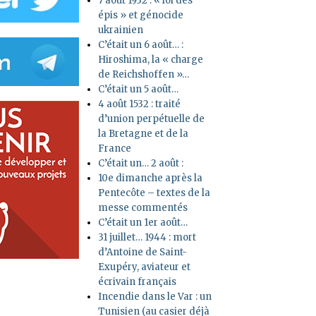
7 août 1932 : « loi des
épis » et génocide
ukrainien
C’était un 6 août… :
Hiroshima, la « charge
de Reichshoffen »…
C’était un 5 août…
4 août 1532 : traité
d’union perpétuelle de
la Bretagne et de la
France
C’était un… 2 août :
10e dimanche après la
Pentecôte – textes de la
messe commentés
C’était un 1er août…
31 juillet… 1944 : mort
d’Antoine de Saint-
Exupéry, aviateur et
écrivain français
Incendie dans le Var : un
Tunisien (au casier déjà