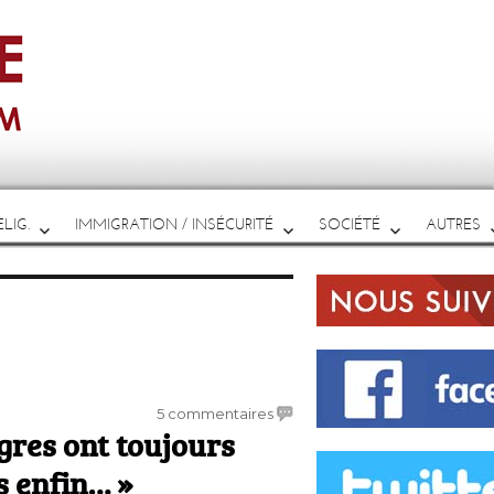
LIG.
IMMIGRATION / INSÉCURITÉ
SOCIÉTÉ
AUTRES
sur
5 commentaires
ègres ont toujours
« Je
ne
s enfin… »
sais