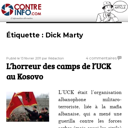
Contre-Info
Étiquette :
Dick Marty
Publié
Auteur
sur
4 commentaires
Publié le 13 février 2011
par Rédaction
le
L’horreur des camps de l’UCK
L’horr
des
au Kosovo
camp
de
l’UCK
L’UCK était l’organisation
au
albanophone militaro-
Kosov
terroriste, liée à la mafia
albanaise, qui a mené une
guerilla contre les forces