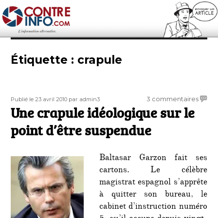
Contre-Info
Étiquette :
crapule
Publié
Auteur
sur
3 commentaires
Publié le 23 avril 2010
par admin3
le
Une crapule idéologique sur le
Une
crapu
point d’être suspendue
idéol
sur
le
Baltasar Garzon fait ses
point
cartons. Le célèbre
d’être
magistrat espagnol s’apprête
suspe
à quitter son bureau, le
cabinet d’instruction numéro