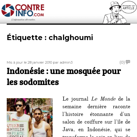
Contre-Info
Étiquette :
chalghoumi
Publié
Auteur
on
(0)
Mis à jour le 28 janvier 2010
par admin3
le
Indonésie : une mosquée pour
Indon
:
les sodomites
une
mosq
pour
Le journal
Le Monde
de la
les
semaine dernière raconte
sodom
l’histoire étonnante d’un
salon de coiffure sur l’île de
Java, en Indonésie, qui se