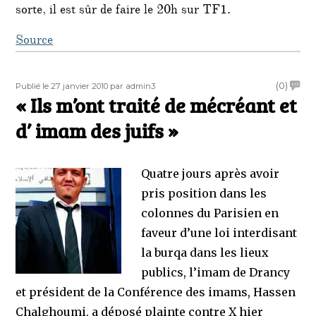
sorte, il est sûr de faire le 20h sur TF1.
Source
Publié
Auteur
on
(0)
Publié le 27 janvier 2010
par admin3
le
« Ils m’ont traité de mécréant et
« Ils
m’ont
d’ imam des juifs »
traité
de
mécré
Quatre jours après avoir
et
d’
pris position dans les
imam
colonnes du Parisien en
des
faveur d’une loi interdisant
juifs »
la burqa dans les lieux
publics, l’imam de Drancy
et président de la Conférence des imams, Hassen
Chalghoumi, a déposé plainte contre X hier