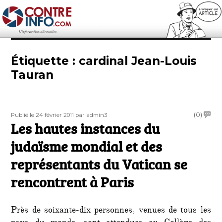
Contre-Info
Étiquette :
cardinal Jean-Louis
Tauran
Publié
Auteur
on
(0)
Publié le 24 février 2011
par admin3
le
Les hautes instances du
Les
haute
judaïsme mondial et des
instan
du
représentants du Vatican se
judaï
rencontrent à Paris
mondi
et
des
repré
Près de soixante-dix personnes, venues de tous les
du