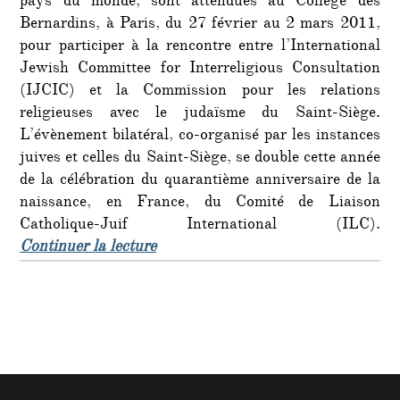
pays du monde, sont attendues au Collège des
Vatica
Bernardins, à Paris, du 27 février au 2 mars 2011,
se
pour participer à la rencontre entre l’International
renco
Jewish Committee for Interreligious Consultation
à
(IJCIC) et la Commission pour les relations
Paris
religieuses avec le judaïsme du Saint-Siège.
L’évènement bilatéral, co-organisé par les instances
juives et celles du Saint-Siège, se double cette année
de la célébration du quarantième anniversaire de la
naissance, en France, du Comité de Liaison
Catholique-Juif International (ILC).
de « Les hautes instances du judaïs
Continuer la lecture