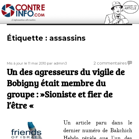
Contre-Info
Étiquette :
assassins
Publié
Auteur
sur
2 commentaires
Mis à jour le 11 mai 2010
par admin3
le
Un des agresseurs du vigile de
Un
des
Bobigny était membre du
agres
du
groupe : »Sioniste et fier de
vigile
l’être «
de
Bobig
était
memb
Un article paru dans le
du
dernier numéro de Bakchich
group