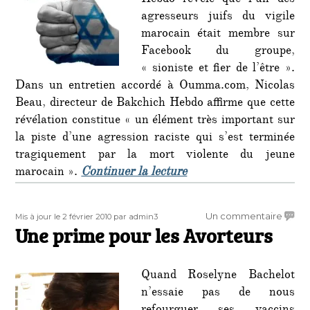
Hebdo révèle que l’un des
: »Sion
agresseurs juifs du vigile
et
marocain était membre sur
fier
Facebook du groupe,
de
l’être
« sioniste et fier de l’être ».
«
Dans un entretien accordé à Oumma.com, Nicolas
Beau, directeur de Bakchich Hebdo affirme que cette
révélation constitue « un élément très important sur
la piste d’une agression raciste qui s’est terminée
tragiquement par la mort violente du jeune
de « Un des agresseurs 
marocain ».
Continuer la lecture
Publié
Auteur
sur
Un commentaire
Mis à jour le 2 février 2010
par admin3
le
Une prime pour les Avorteurs
Une
prime
pour
Quand Roselyne Bachelot
les
Avort
n’essaie pas de nous