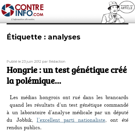
Contre-Info
Étiquette :
analyses
Publié
Auteur
Publié le 23 juin 2012
par Rédaction
le
Hongrie : un test génétique créé
la polémique…
Les médias hongrois ont rué dans les brancards
quand les résultats d’un test génétique commandé
à un laboratoire d’analyse médicale par un député
du Jobbik,
l’excellent parti nationaliste
, ont été
rendus publics.