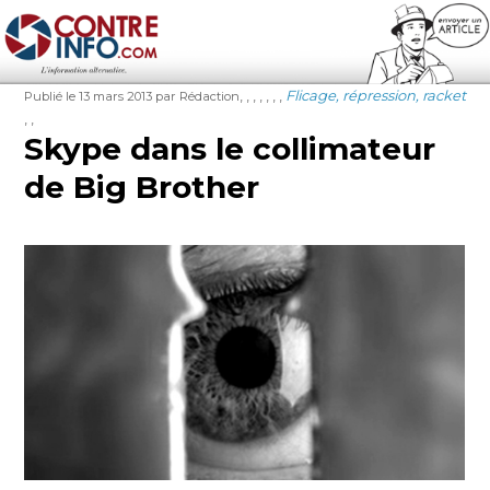
Contre-Info
Publié
Auteur
Étiquettes
Catégories
,
,
,
,
,
,
,
Flicage, répression, racket
Publié le 13 mars 2013
par Rédaction
le
,
,
Skype dans le collimateur
de Big Brother