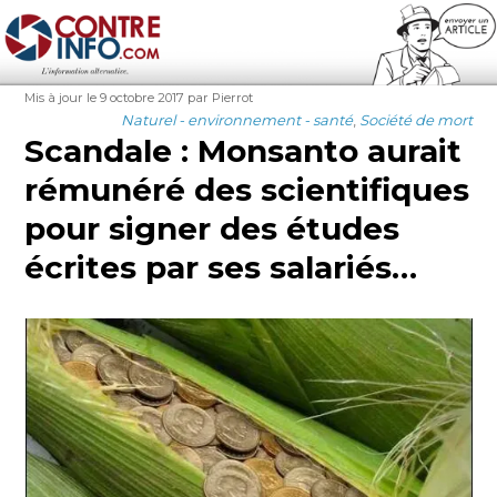
Contre-Info
Publié
Auteur
Mis à jour le 9 octobre 2017
par Pierrot
le
Catégories
Naturel - environnement - santé
,
Société de mort
Scandale : Monsanto aurait
rémunéré des scientifiques
pour signer des études
écrites par ses salariés…