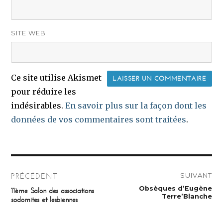
SITE WEB
Ce site utilise Akismet
pour réduire les
indésirables.
En savoir plus sur la façon dont les
données de vos commentaires sont traitées
.
Navigation
SUIVANT
PRÉCÉDENT
de
Publication
Obsèques d’Eugène
Publication
11ème Salon des associations
suivante :
précédente :
Terre’Blanche
sodomites et lesbiennes
l’article