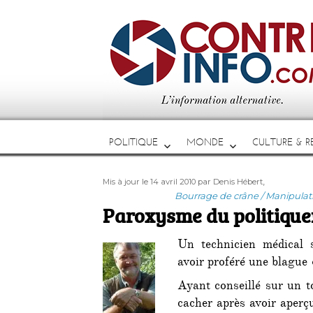
POLITIQUE
MONDE
CULTURE & RE
Publié
Auteur
Étiquettes
,
Mis à jour le 14 avril 2010
par Denis Hébert
le
Catégories
Bourrage de crâne / Manipulat
Paroxysme du politique
Un technicien médical s
avoir proféré une blague «
Ayant conseillé sur un t
cacher après avoir aperç