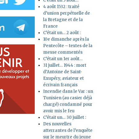
C’était un 5 août…
4 août 1532 : traité
d’union perpétuelle de
la Bretagne et de la
France
C’était un… 2 août :
10e dimanche après la
Pentecôte – textes de la
messe commentés
C’était un 1er août…
31 juillet… 1944 : mort
d’Antoine de Saint-
Exupéry, aviateur et
écrivain français
Incendie dans le Var : un
Tunisien (au casier déjà
chargé) condamné pour
avoir mis le feu
C’était un… 30 juillet :
Des nouvelles
atterrantes de l’enquête
sur le meurtre du jeune