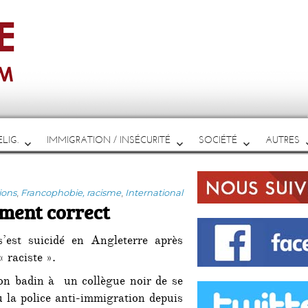
LIG.
IMMIGRATION / INSÉCURITÉ
SOCIÉTÉ
AUTRES
ions
,
Francophobie, racisme
,
International
ment correct
’est suicidé en Angleterre après
 raciste ».
on badin à un collègue noir de se
u la police anti-immigration depuis