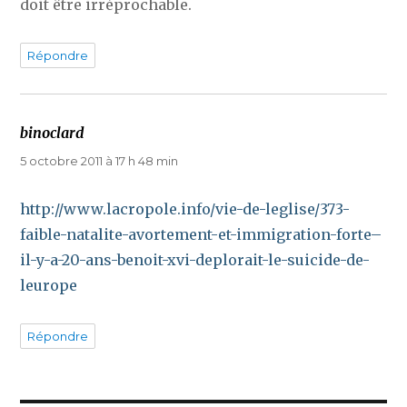
doit être irréprochable.
Répondre
binoclard
dit :
5 octobre 2011 à 17 h 48 min
http://www.lacropole.info/vie-de-leglise/373-
faible-natalite-avortement-et-immigration-forte–
il-y-a-20-ans-benoit-xvi-deplorait-le-suicide-de-
leurope
Répondre