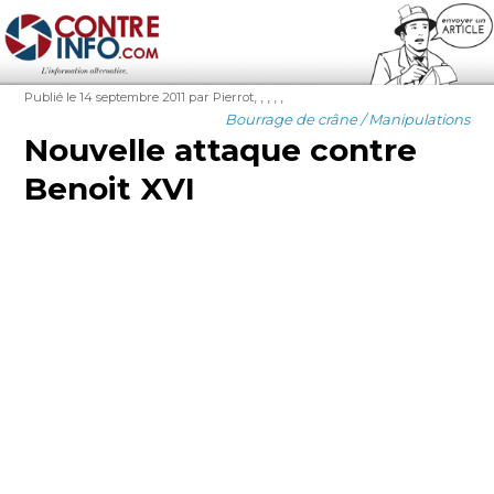
Contre-Info
Publié
Auteur
Étiquettes
,
,
,
,
,
Publié le 14 septembre 2011
par Pierrot
le
Catégories
Bourrage de crâne / Manipulations
Nouvelle attaque contre
Benoit XVI