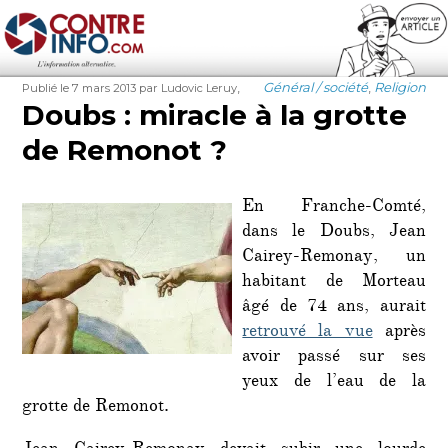
Contre-Info
Publié
Auteur
Étiquettes
Catégories
,
Général / société
,
Religion
Publié le 7 mars 2013
par Ludovic Leruy
le
Doubs : miracle à la grotte
de Remonot ?
En Franche-Comté,
dans le Doubs, Jean
Cairey-Remonay, un
habitant de Morteau
âgé de 74 ans, aurait
retrouvé la vue
après
avoir passé sur ses
yeux de l’eau de la
grotte de Remonot.