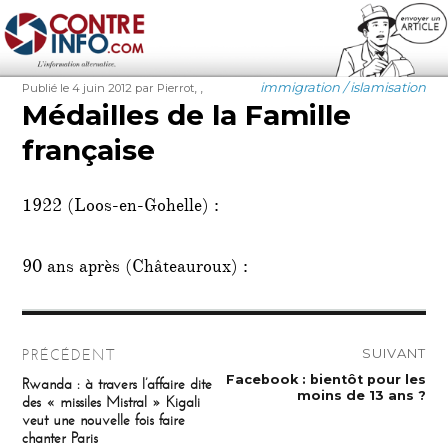
Contre-Info
Publié
Auteur
Étiquettes
Catégories
,
,
immigration / islamisation
Publié le 4 juin 2012
par Pierrot
le
Médailles de la Famille
française
1922 (Loos-en-Gohelle) :
90 ans après (Châteauroux) :
Navigation
SUIVANT
PRÉCÉDENT
de
Publication
Facebook : bientôt pour les
Publication
Rwanda : à travers l’affaire dite
suivante :
précédente :
moins de 13 ans ?
des « missiles Mistral » Kigali
l’article
veut une nouvelle fois faire
chanter Paris