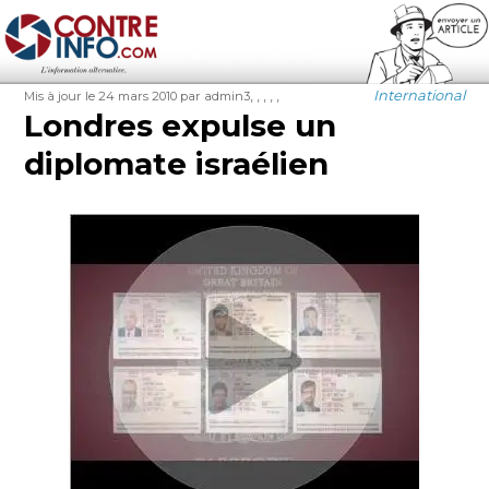
Contre-Info
Publié
Auteur
Étiquettes
Catégories
,
,
,
,
,
International
Mis à jour le 24 mars 2010
par admin3
le
Londres expulse un
diplomate israélien