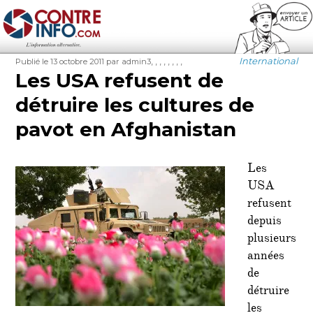
Contre-Info
Publié
Auteur
Étiquettes
Catégories
,
,
,
,
,
,
,
,
International
Publié le 13 octobre 2011
par admin3
le
Les USA refusent de
détruire les cultures de
pavot en Afghanistan
Les
USA
refusent
depuis
plusieurs
années
de
détruire
les