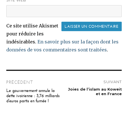
SITE WEB
Ce site utilise Akismet
pour réduire les
indésirables.
En savoir plus sur la façon dont les
données de vos commentaires sont traitées
.
Navigation
SUIVANT
PRÉCÉDENT
de
Publication
Joies de l’islam au Koweit
Publication
Le gouvernement annule la
suivante :
précédente :
et en France
dette ivoirienne : 3,76 milliards
l’article
d’euros partis en fumée !