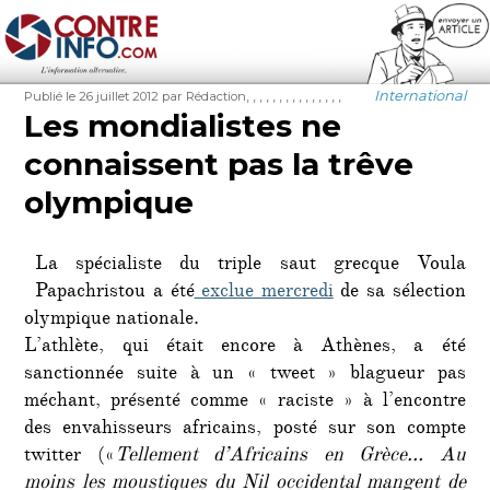
Contre-Info
Publié
Auteur
Étiquettes
Catégories
,
,
,
,
,
,
,
,
,
,
,
,
,
,
,
International
Publié le 26 juillet 2012
par Rédaction
le
Les mondialistes ne
connaissent pas la trêve
olympique
La spécialiste du triple saut grecque Voula
Papachristou a été
exclue mercredi
de sa sélection
olympique nationale.
L’athlète, qui était encore à Athènes, a été
sanctionnée suite à un « tweet » blagueur pas
méchant, présenté comme « raciste » à l’encontre
des envahisseurs africains, posté sur son compte
twitter («
Tellement d’Africains en Grèce
…
Au
moins les moustiques du Nil occidental mangent de