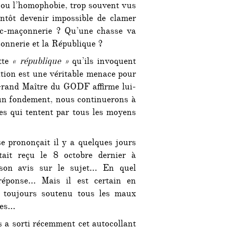
 ou l’homophobie, trop souvent vus
entôt devenir impossible de clamer
nc-maçonnerie ? Qu’une chasse va
onnerie et la République ?
ette
« république »
qu’ils invoquent
ition est une véritable menace pour
 Grand Maître du GODF affirme lui-
un fondement, nous continuerons à
res qui tentent par tous les moyens
e prononçait il y a quelques jours
tait reçu le 8 octobre dernier à
 son avis sur le sujet… En quel
réponse… Mais il est certain en
 toujours soutenu tous les maux
ies…
 a sorti récemment cet autocollant