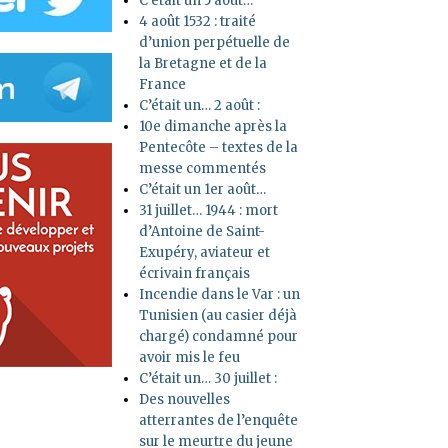
C’était un 5 août…
4 août 1532 : traité
d’union perpétuelle de
la Bretagne et de la
France
C’était un… 2 août :
10e dimanche après la
Pentecôte – textes de la
messe commentés
C’était un 1er août…
31 juillet… 1944 : mort
d’Antoine de Saint-
Exupéry, aviateur et
écrivain français
Incendie dans le Var : un
Tunisien (au casier déjà
chargé) condamné pour
avoir mis le feu
C’était un… 30 juillet :
Des nouvelles
atterrantes de l’enquête
sur le meurtre du jeune