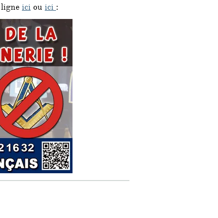
 ligne
ici
ou
ici
: