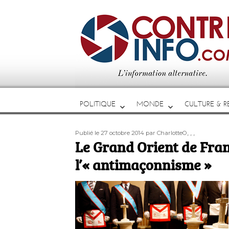
POLITIQUE
MONDE
CULTURE & RE
Publié
Auteur
Étiquettes
,
,
,
Publié le 27 octobre 2014
par CharlotteO
le
Le Grand Orient de Fran
l’« antimaçonnisme »