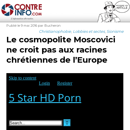
Contre-Info
Publié
Auteur
Publié le 9 mai 2016
par Bucheron
le
Catégories
Christianophobie
,
Lobbies et sectes
,
Sionisme
Le cosmopolite Moscovici
ne croit pas aux racines
chrétiennes de l’Europe