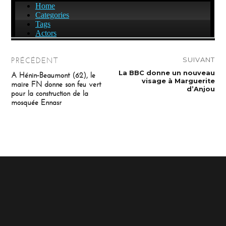
Navigation
SUIVANT
PRÉCÉDENT
de
Publication
La BBC donne un nouveau
Publication
A Hénin-Beaumont (62), le
suivante :
précédente :
visage à Marguerite
maire FN donne son feu vert
l’article
d’Anjou
pour la construction de la
mosquée Ennasr