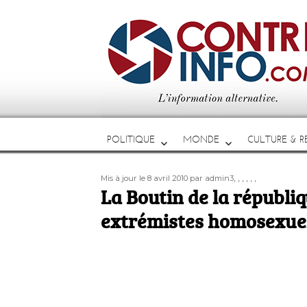
POLITIQUE
MONDE
CULTURE & RE
Publié
Auteur
Étiquettes
,
,
,
,
,
,
Mis à jour le 8 avril 2010
par admin3
le
La Boutin de la républi
extrémistes homosexue