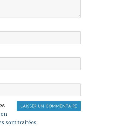
les
çon
s sont traitées
.