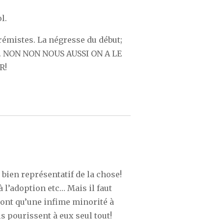
l.
trémistes. La négresse du début;
». NON NON NOUS AUSSI ON A LE
R!
t bien représentatif de la chose!
à l’adoption etc… Mais il faut
sont qu’une infime minorité à
s pourissent à eux seul tout!