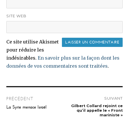
SITE WEB
Ce site utilise Akismet
pour réduire les
indésirables.
En savoir plus sur la façon dont les
données de vos commentaires sont traitées
.
Navigation
SUIVANT
PRÉCÉDENT
de
Publication
Gilbert Collard rejoint ce
Publication
La Syrie menace Israël
suivante :
précédente :
qu’il appelle le « Front
l’article
mariniste »