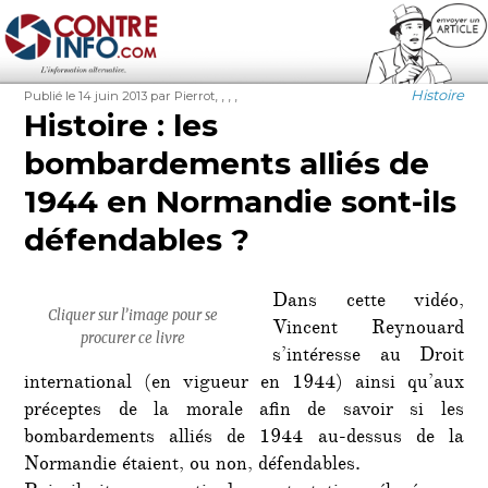
Contre-Info
Publié
Auteur
Étiquettes
Catégorie
,
,
,
,
Histoire
Publié le 14 juin 2013
par Pierrot
le
Histoire : les
bombardements alliés de
1944 en Normandie sont-ils
défendables ?
Dans cette vidéo,
Cliquer sur l’image pour se
Vincent Reynouard
procurer ce livre
s’intéresse au Droit
international (en vigueur en 1944) ainsi qu’aux
préceptes de la morale afin de savoir si les
bombardements alliés de 1944 au-dessus de la
Normandie étaient, ou non, défendables.