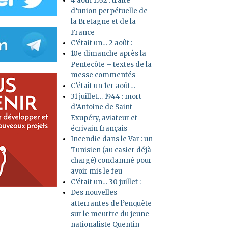
4 août 1532 : traité
d’union perpétuelle de
la Bretagne et de la
France
C’était un… 2 août :
10e dimanche après la
Pentecôte – textes de la
messe commentés
C’était un 1er août…
31 juillet… 1944 : mort
d’Antoine de Saint-
Exupéry, aviateur et
écrivain français
Incendie dans le Var : un
Tunisien (au casier déjà
chargé) condamné pour
avoir mis le feu
C’était un… 30 juillet :
Des nouvelles
atterrantes de l’enquête
sur le meurtre du jeune
nationaliste Quentin