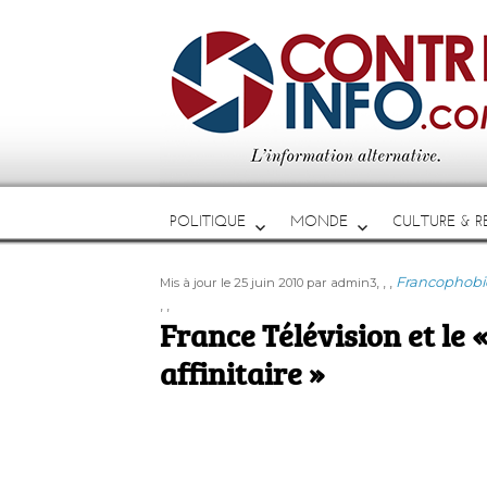
POLITIQUE
MONDE
CULTURE & RE
Publié
Auteur
Étiquettes
Catégories
,
,
,
Francophobie
Mis à jour le 25 juin 2010
par admin3
le
,
,
France Télévision et le
affinitaire »