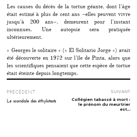
Les causes du décès de la tortue géante, dont l’âge
était estimé à plus de cent ans –elles peuvent vivre
jusqu’à 200 ans–, demeurent pour l’instant
inconnues. Une autopsie sera pratiquée
ultérieurement.
« Georges le solitaire » (« El Solitario Jorge ») avait
été découverte en 1972 sur l’île de Pinta, alors que
les scientifiques pensaient que cette espèce de tortue
était éteinte depuis longtemps.
Navigation
SUIVANT
PRÉCÉDENT
de
Publication
Collégien tabassé à mort :
Publication
Le scandale des éthylotests
suivante :
précédente :
le prénom du meurtrier
l’article
est…