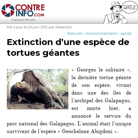
Contre-Info
Publié
Auteur
Mis à jour le 25 juin 2012
par Rédaction
le
Catégories
Naturel - environnement - santé
Extinction d’une espèce de
tortues géantes
« Georges le solitaire »,
la dernière tortue géante
de son espèce, vivant
dans une des îles de
l’archipel des Galapagos,
est morte hier, a
annoncé le service du
parc national des Galapagos. L’animal était l’unique
survivant de l’espèce « Geochelone Abigdoni ».