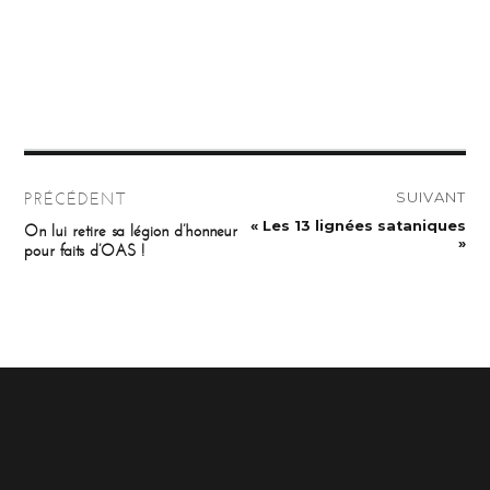
Navigation
SUIVANT
PRÉCÉDENT
de
Publication
« Les 13 lignées sataniques
Publication
On lui retire sa légion d’honneur
suivante :
précédente :
»
pour faits d’OAS !
l’article