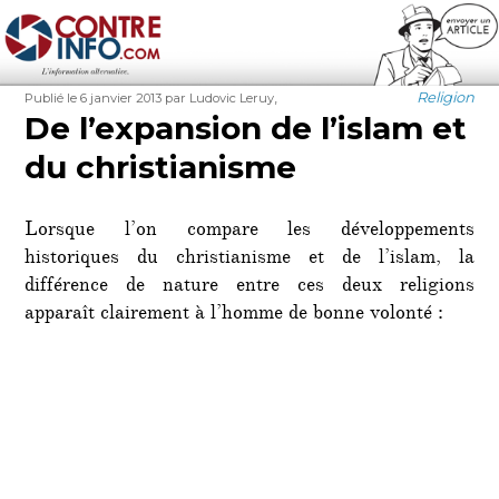
Contre-Info
Publié
Auteur
Étiquettes
Catégories
,
Religion
Publié le 6 janvier 2013
par Ludovic Leruy
le
De l’expansion de l’islam et
du christianisme
Lorsque l’on compare les développements
historiques du christianisme et de l’islam, la
différence de nature entre ces deux religions
apparaît clairement à l’homme de bonne volonté :