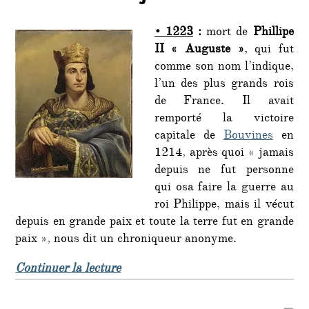
un…
14
• 1223
:
mort de
Phillipe
juillet
:
II « Auguste »
, qui fut
comme son nom l’indique,
l’un des plus grands rois
de France. Il avait
remporté la victoire
capitale de
Bouvines
en
1214, après quoi « jamais
depuis ne fut personne
qui osa faire la guerre au
roi Philippe, mais il vécut
depuis en grande paix et toute la terre fut en grande
paix », nous dit un chroniqueur anonyme.
de « C’était un… 14 juillet : »
Continuer la lecture