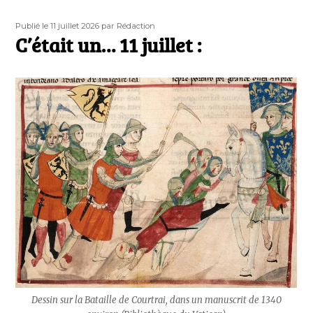
Publié
Auteur
Publié le 11 juillet 2026
par Rédaction
le
C’était un… 11 juillet :
Dessin sur la Bataille de Courtrai, dans un manuscrit de 1340