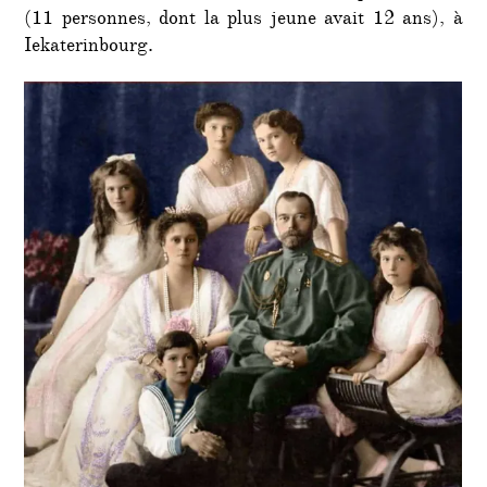
impéri
(11 personnes, dont la plus jeune avait 12 ans), à
russe
Iekaterinbourg.
par
les
commu