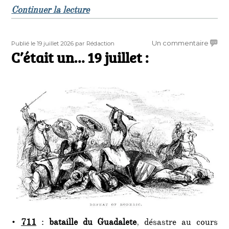
de « C’était un… 20 juillet : »
Continuer la lecture
Publié
Auteur
sur
Un commentaire
Publié le 19 juillet 2026
par Rédaction
le
C’était un… 19 juillet :
C’étai
un…
19
juillet
:
•
711
:
bataille du Guadalete
, désastre au cours