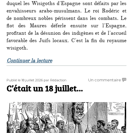
duquel les Wisigoths d’Espagne sont défaits par les
envahisseurs arabo-musulmans. Le roi Rodéric et
de nombreux nobles périssent dans les combats. Le
flot des Maures déferle ensuite sur l’Espagne,
profitant de la désunion des indigènes et de l’accueil
favorable des Juifs locaux. C’est la fin du royaume
wisigoth.
de « C’était un… 19 juillet : »
Continuer la lecture
Publié
Auteur
sur
Un commentaire
Publié le 18 juillet 2026
par Rédaction
le
C’était un 18 juillet…
C’étai
un
18
juillet