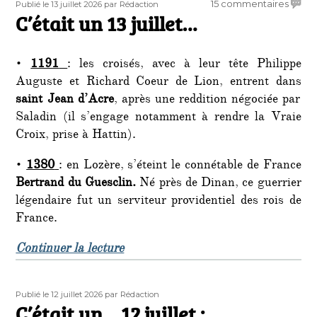
Publié
Auteur
sur
15 commentaires
Publié le 13 juillet 2026
par Rédaction
le
C’était un 13 juillet…
C’étai
un
13
•
1191
: les croisés, avec à leur tête Philippe
juillet
Auguste et Richard Coeur de Lion, entrent dans
saint Jean d’Acre
, après une reddition négociée par
Saladin (il s’engage notamment à rendre la Vraie
Croix, prise à Hattin).
•
1380
: en Lozère, s’éteint le connétable de France
Bertrand du Guesclin.
Né près de Dinan, ce guerrier
légendaire fut un serviteur providentiel des rois de
France.
de « C’était un 13 juillet… »
Continuer la lecture
Publié
Auteur
Publié le 12 juillet 2026
par Rédaction
le
C’était un… 12 juillet :