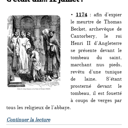
•
1174
: afin d’expier
le meurtre de Thomas
Becket, archevêque de
Cantorbery, le roi
Henri II d’Angleterre
se présente devant le
tombeau du saint,
marchant nus pieds,
revêtu d’une tunique
de laine. S’étant
prosterné devant le
tombeau, il est fouetté
à coups de verges par
tous les religieux de l’abbaye.
de « C’était un… 12 juillet : »
Continuer la lecture