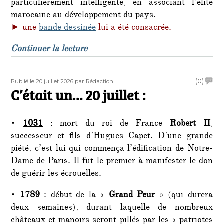
particulièrement intelligente, en associant l’élite
marocaine au développement du pays.
► une
bande dessinée
lui a été consacrée.
de « C’était un 21 juillet… »
Continuer la lecture
Publié
Auteur
on
(0)
Publié le 20 juillet 2026
par Rédaction
le
C’était un… 20 juillet :
C’étai
un…
20
•
1031
: mort du roi de France
Robert II
,
juillet
:
successeur et fils d’Hugues Capet. D’une grande
piété, c’est lui qui commença l’édification de Notre-
Dame de Paris. Il fut le premier à manifester le don
de guérir les écrouelles.
•
1789
: début de la «
Grand Peur
» (qui durera
deux semaines), durant laquelle de nombreux
châteaux et manoirs seront pillés par les « patriotes