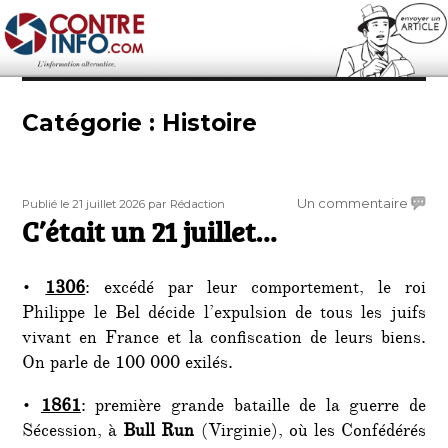
Contre-Info
Catégorie :
Histoire
Publié
Auteur
sur
Un commentaire
Publié le 21 juillet 2026
par Rédaction
le
C’était un 21 juillet…
C’étai
un
21
•
1306
: excédé par leur comportement, le roi
juillet
Philippe le Bel décide l’expulsion de tous les juifs
vivant en France et la confiscation de leurs biens.
On parle de 100 000 exilés.
•
1861
: première grande bataille de la guerre de
Sécession, à
Bull Run
(Virginie), où les Confédérés