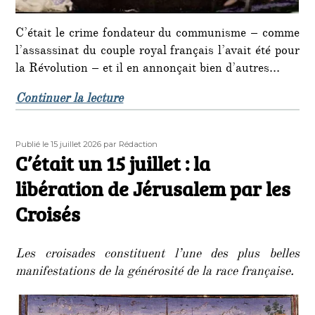
C’était le crime fondateur du communisme – comme
l’assassinat du couple royal français l’avait été pour
la Révolution – et il en annonçait bien d’autres…
de « C’était un 16 juillet : le mass
Continuer la lecture
Publié
Auteur
Publié le 15 juillet 2026
par Rédaction
le
C’était un 15 juillet : la
libération de Jérusalem par les
Croisés
Les croisades constituent l’une des plus belles
manifestations de la générosité de la race française.