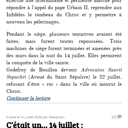
effectué une interminable et périlleuse marche pour
répondre à l’appel du pape Urbain II, reprendre aux
Infidèles le tombeau du Christ et y permettre à
nouveau les pèlerinages.
Pendant le siège, plusieurs tentatives avaient été
faites, mais furent toutes repoussées. Trois
machines de siège furent terminées et amenées près
des murs dans la nuit du 14 juillet. Elles permirent
la conquête de la ville sainte.
Godefroy de Bouillon devient
Advocatus Sancti
Sepuchri
(Avoué du Saint Sépulcre) le 22 juillet,
refusant d’être « roi » dans la ville où mourut le
Christ.
de « C’était un 15 juillet : la libér
Continuer la lecture
Publié
Auteur
on
(0)
Publié le 14 juillet 2026
par Rédaction
le
C’était un… 14 juillet :
C’étai