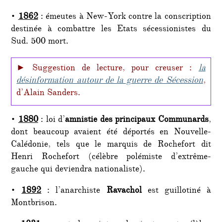
•
1862
: émeutes à New-York contre la conscription
destinée à combattre les Etats sécessionistes du
Sud. 500 mort.
► Suggestion de lecture, pour creuser :
la
désinformation autour de la guerre de Sécession
,
d’Alain Sanders.
•
1880
: loi d’
amnistie des principaux Communards
,
dont beaucoup avaient été déportés en Nouvelle-
Calédonie, tels que le marquis de Rochefort dit
Henri Rochefort (célèbre polémiste d’extrême-
gauche qui deviendra nationaliste).
•
1892
: l’anarchiste
Ravachol
est guillotiné à
Montbrison.