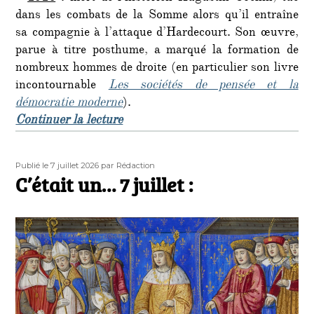
dans les combats de la Somme alors qu’il entraîne
sa compagnie à l’attaque d’Hardecourt. Son œuvre,
parue à titre posthume, a marqué la formation de
nombreux hommes de droite (en particulier son livre
incontournable
Les sociétés de pensée et la
démocratie moderne
).
de « C’était un 8 juillet… »
Continuer la lecture
Publié
Auteur
Publié le 7 juillet 2026
par Rédaction
le
C’était un… 7 juillet :