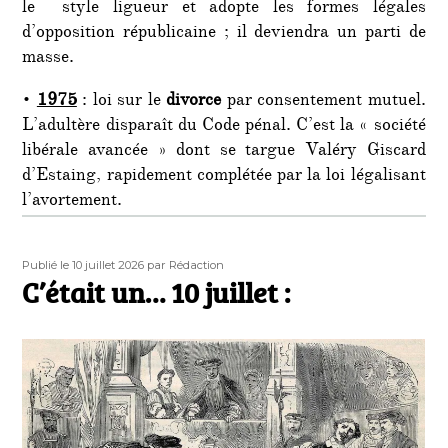
le style ligueur et adopte les formes légales
d’opposition républicaine ; il deviendra un parti de
masse.
•
1975
: loi sur le
divorce
par consentement mutuel.
L’adultère disparaît du Code pénal. C’est la « société
libérale avancée » dont se targue Valéry Giscard
d’Estaing, rapidement complétée par la loi légalisant
l’avortement.
Publié
Auteur
Publié le 10 juillet 2026
par Rédaction
le
C’était un… 10 juillet :