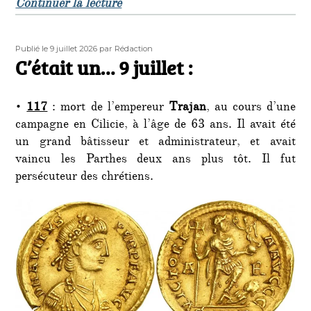
de « C’était un… 10 juillet : »
Continuer la lecture
Publié
Auteur
Publié le 9 juillet 2026
par Rédaction
le
C’était un… 9 juillet :
•
117
: mort de l’empereur
Trajan
, au cours d’une
campagne en Cilicie, à l’âge de 63 ans. Il avait été
un grand bâtisseur et administrateur, et avait
vaincu les Parthes deux ans plus tôt. Il fut
persécuteur des chrétiens.