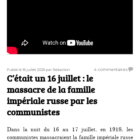
Publié
Auteur
sur
4 commentaires
Publié le 16 juillet 2026
par Rédaction
le
C’était un 16 juillet : le
C’étai
un
massacre de la famille
16
juillet
impériale russe par les
:
communistes
le
massa
de
la
Dans la nuit du 16 au 17 juillet, en 1918, les
famill
communistes massacraient la famille impériale russe