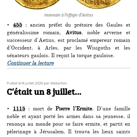
monnaie à l’effigie d’Avitus
•
455
: ancien préfet du prétoire des Gaules et
généralissime romain,
Avitus
, noble arverne et
successeur d’Aetius, est proclamé empereur romain
d’Occident, à Arles, par les Wisigoths et les
sénateurs gaulois. Il reçoit la torque gauloise.
de « C’était un… 9 juillet : »
Continuer la lecture
Publié
Auteur
Publié le 8 juillet 2026
par Rédaction
le
C’était un 8 juillet…
•
1115
: mort de
Pierre l’Ermite
. D’une famille
noble et ayant porté les armes dans sa jeunesse, il
renonça au monde pour se faire ermite, et partit en
pèlerinage à Jérusalem. Il trouva les lieux saints