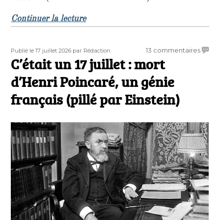
de « C’était un 18 juillet… »
Continuer la lecture
Publié
Auteur
sur
13 commentaires
Publié le 17 juillet 2026
par Rédaction
le
C’était un 17 juillet : mort
C’étai
un
d’Henri Poincaré, un génie
17
juillet
français (pillé par Einstein)
:
mort
d’Henr
Poinca
un
génie
frança
(pillé
par
Einste