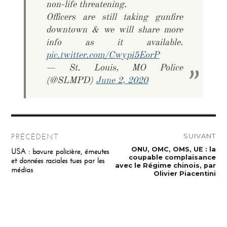
non-life threatening.
Officers are still taking gunfire
downtown & we will share more
info as it available.
pic.twitter.com/Cwypi5EorP
— St. Louis, MO Police
(@SLMPD)
June 2, 2020
Navigation
SUIVANT
PRÉCÉDENT
de
Publication
ONU, OMC, OMS, UE : la
Publication
USA : bavure policière, émeutes
suivante :
précédente :
coupable complaisance
et données raciales tues par les
l’article
avec le Régime chinois, par
médias
Olivier Piacentini