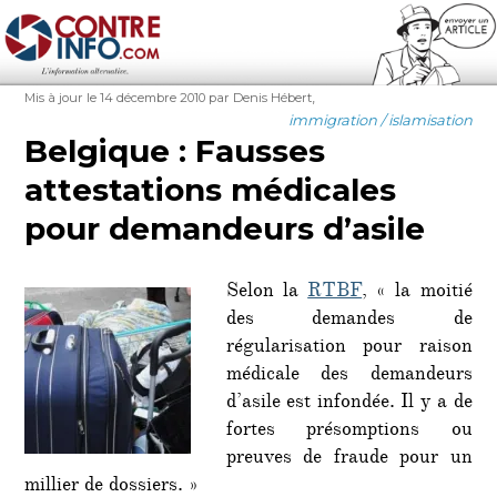
Contre-Info
Publié
Auteur
Étiquettes
,
Mis à jour le 14 décembre 2010
par Denis Hébert
le
Catégories
immigration / islamisation
Belgique : Fausses
attestations médicales
pour demandeurs d’asile
Selon la
RTBF
, « la moitié
des demandes de
régularisation pour raison
médicale des demandeurs
d’asile est infondée. Il y a de
fortes présomptions ou
preuves de fraude pour un
millier de dossiers. »