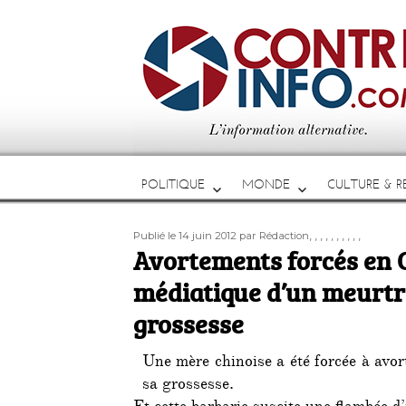
POLITIQUE
MONDE
CULTURE & RE
Publié
Auteur
Étiquettes
,
,
,
,
,
,
,
,
,
,
Publié le 14 juin 2012
par Rédaction
le
Avortements forcés en C
médiatique d’un meurtr
grossesse
Une mère chinoise a été forcée à avort
sa grossesse.