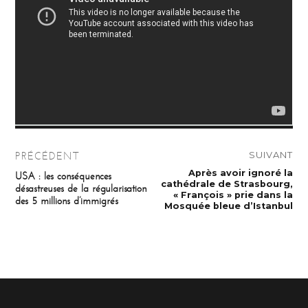
Navigation
SUIVANT
PRÉCÉDENT
de
Publication
Après avoir ignoré la
Publication
USA : les conséquences
suivante :
précédente :
cathédrale de Strasbourg,
désastreuses de la régularisation
l’article
« François » prie dans la
des 5 millions d’immigrés
Mosquée bleue d’Istanbul