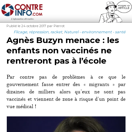
Contre-Info
Publié
Auteur
Publié le 24 octobre 2017
par Pierrot
le
Catégories
Flicage, répression, racket
,
Naturel - environnement - santé
Agnès Buzyn menace : les
enfants non vaccinés ne
rentreront pas à l’école
Par contre pas de problèmes à ce que le
gouvernement fasse entrer des « migrants » par
dizaines de milliers alors qu’eux ne sont pas
vaccinés et viennent de zone à risque d’un point de
vue médical !