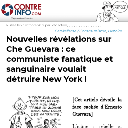
Contre-Info
Publié
Auteur
Étiquettes
,
,
,
,
,
,
,
,
,
,
,
,
,
,
,
,
,
,
,
,
Publié le 23 octobre 2012
par Rédaction
le
Catégories
Capitalisme / Communisme
,
Histoire
Nouvelles révélations sur
Che Guevara : ce
communiste fanatique et
sanguinaire voulait
détruire New York !
[Cet article dévoile la
face cachée d’Ernesto
Guevara]
L’icône « rebelle »,