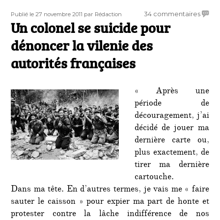
Publié
Auteur
sur
34 commentaires
Publié le 27 novembre 2011
par Rédaction
le
Un colonel se suicide pour
Un
colon
dénoncer la vilenie des
se
suicid
autorités françaises
pour
dénon
la
« Après une
vileni
période de
des
découragement, j’ai
autori
décidé de jouer ma
frança
dernière carte ou,
plus exactement, de
tirer ma dernière
cartouche.
Dans ma tête. En d’autres termes, je vais me « faire
sauter le caisson » pour expier ma part de honte et
protester contre la lâche indifférence de nos