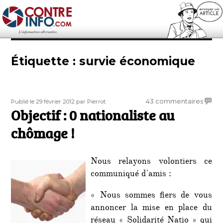
Contre-Info
Étiquette :
survie économique
Publié
Auteur
sur
43 commentaires
Publié le 29 février 2012
par Pierrot
le
Objectif : 0 nationaliste au
Object
:
chômage !
0
nation
au
Nous relayons volontiers ce
chôm
communiqué d’amis :
!
« Nous sommes fiers de vous
annoncer la mise en place du
réseau « Solidarité Natio » qui